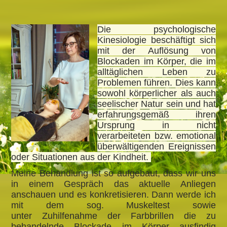
Die psychologische
Kinesiologie beschäftigt sich
mit der Auflösung von
Blockaden im Körper, die im
alltäglichen Leben zu
Problemen führen. Dies kann
sowohl körperlicher als auch
seelischer Natur sein und hat
erfahrungsgemäß ihren
Ursprung in nicht
verarbeiteten bzw. emotional
überwältigenden Ereignissen
oder Situationen aus der Kindheit.
Meine Behandlung ist so aufgebaut, dass wir uns
in einem Gespräch das aktuelle Anliegen
anschauen und es konkretisieren. Dann werde ich
mit dem sog. Muskeltest sowie
unter
Zuhilfenahme der Farbbrillen die zu
behandelnde Blockade im Körper ausfindig