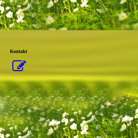
Ich nehme mir Zeit
für Dich!
... in meinem persönlichen Behandlungsraum
Tel. 0176 44401780
anja.sticklun@nordcom-net
Kontakt