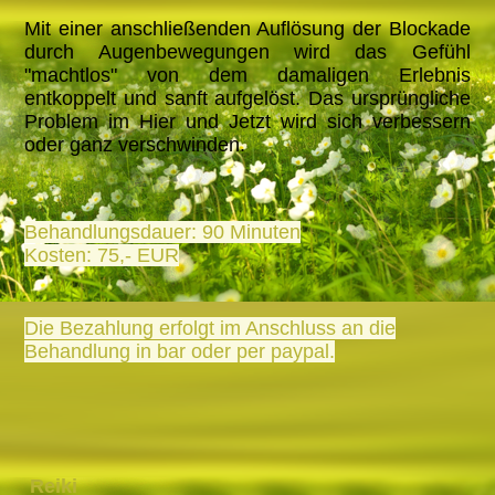
Mit einer anschließenden Auflösung der Blockade
durch Augenbewegungen wird das Gefühl
"machtlos" von dem damaligen Erlebnis
entkoppelt und sanft aufgelöst. Das ursprüngliche
Problem im Hier und Jetzt wird sich verbessern
oder ganz verschwinden.
Behandlungsdauer: 90 Minuten
Kosten: 75,- EUR
Die Bezahlung erfolgt im Anschluss an die
Behandlung in bar oder per paypal.
Reiki