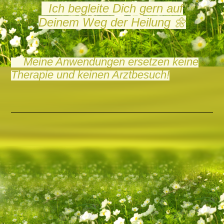
I
ch begleite Dich gern auf
Deinem
W
eg der Heilung
🌼
Meine Anwendungen ersetzen keine
Therapie und keinen Arztbesuch!