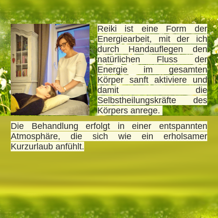
Reiki ist eine Form der
Energiearbeit, mit der ich
durch Handauflegen den
natürlichen Fluss der
Energie im gesamten
Körper sanft aktiviere und
damit die
Selbstheilungskräfte des
Körpers anrege.
Die Behandlung erfolgt in einer entspannten
Atmosphäre, die sich wie ein erholsamer
Kurzurlaub anfühlt.