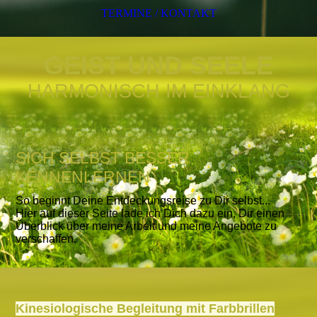
TERMINE / KONTAKT
GEIST UND SEELE
HARMONISCH IM EINKLANG
SICH SELBST BESSER
KENNENLERNEN
So beginnt Deine Entdeckungsreise zu Dir selbst...
Hier auf dieser Seite lade ich Dich dazu ein, Dir einen
Überblick über meine Arbeit und meine Angebote zu
verschaffen.
Kinesiologische Begleitung mit Farbbrillen