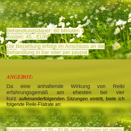
Behandlungsdauer: 60 Minuten
Kosten: 45,- EUR
Die Bezahlung erfolgt im Anschluss an die
Behandlung in bar oder per paypal.
ANGEBOT:
Da eine anhaltende Wirkung von Reiki
erfahrungsgemäß am ehesten bei vier
kurz
aufeinanderfolgenden Sitzungen eintritt, biete ich
folgende Reiki-Flatrate an:
Behandlungsdauer: 4 Reiki-Anwendungen innerhalb
von 2 Wochen
Kosten gesamt: 135,- EUR (eine Sitzung ist gratis)