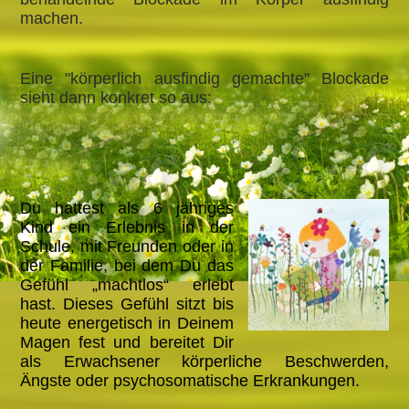
machen.
Eine "körperlich ausfindig gemachte" Blockade
sieht dann konkret so aus:
Du hattest als 6 jähriges
Kind ein Erlebnis in der
Schule, mit Freunden oder in
der Familie, bei dem Du das
Gefühl „machtlos“ erlebt
hast. Dieses Gefühl sitzt bis
heute energetisch in Deinem
Magen fest und bereitet Dir
als Erwachsener körperliche Beschwerden,
Ängste oder psychosomatische Erkrankungen.